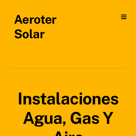
Skip
to
Aeroter
Togg
content
Navig
Solar
Inicio
Servicios
Quienes somos
Proyectos
Instalaciones
Contacto
Agua, Gas Y
News